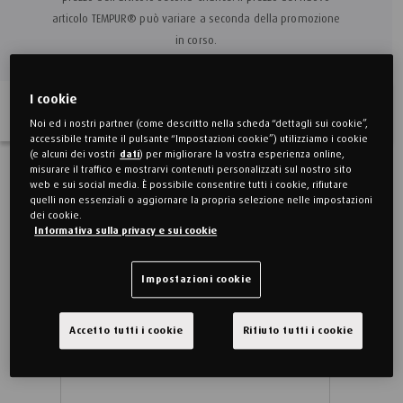
articolo TEMPUR® può variare a seconda della promozione
in corso.
I cookie
Filtra per
Noi ed i nostri partner (come descritto nella scheda “dettagli sui cookie”,
accessibile tramite il pulsante “Impostazioni cookie”) utilizziamo i cookie
(e alcuni dei vostri
dati
) per migliorare la vostra esperienza online,
misurare il traffico e mostrarvi contenuti personalizzati sul nostro sito
web e sui social media. È possibile consentire tutti i cookie, rifiutare
Second Chance
quelli non essenziali o aggiornare la propria selezione nelle impostazioni
dei cookie.
Informativa sulla privacy e sui cookie
Impostazioni cookie
Accetto tutti i cookie
Rifiuto tutti i cookie