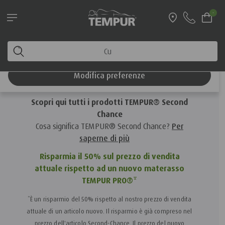
Leggi le informazioni sulle spedizioni
-
estate 2026!
Home
Second Chance
Stai visualizzando il sito di Italia. Puoi modificare le
tue preferenze in qualsiasi momento
Second Chance
Modifica preferenze
Scopri qui tutti i prodotti TEMPUR® Second
Chance
Cosa significa TEMPUR® Second Chance?
Per
saperne di più
Risparmia il 50% sul prezzo di vendita
attuale rispetto ad un nuovo materasso
TEMPUR PRO®*
*È un risparmio del 50% rispetto al nostro prezzo di vendita
attuale di un articolo nuovo.
Il risparmio è già compreso nel
prezzo dell'articolo Second-Chance. Il prezzo del nuovo