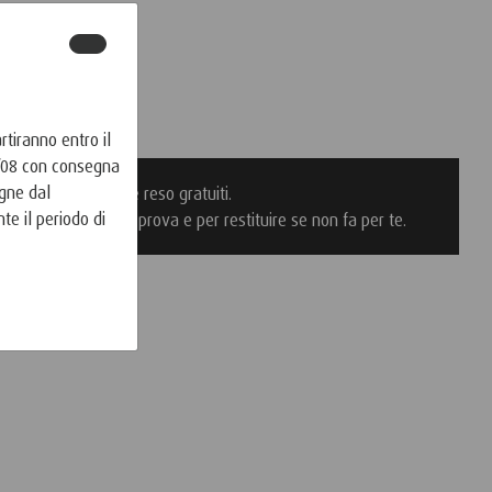
tiranno entro il
7/08 con consegna
egne dal
Consegna e reso gratuiti.
te il periodo di
30 giorni di prova e per restituire se non fa per te.
ancia in giù