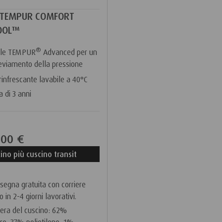
 TEMPUR COMFORT
OOL™
®
ale TEMPUR
Advanced per un
leviamento della pressione
rinfrescante lavabile a 40°C
a di 3 anni
,00 €
ino più cuscino transit
egna gratuita con corriere
 in 2-4 giorni lavorativi.
ra del cuscino: 62%
ere, 37% polietilene, 1%