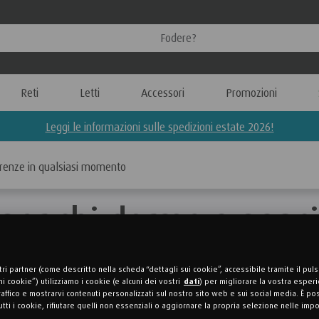
Reti
Letti
Accessori
Promozioni
Leggi le informazioni sulle spedizioni estate 2026!
Cuscini per chi dorme a pancia in giù
eferenze in qualsiasi momento
 per chi dorme a panci
PUR® soddisfano le esigenze anche di coloro che sono soliti dormire a 
tri partner (come descritto nella scheda “dettagli sui cookie”, accessibile tramite il pul
usufruire di un cuscino ergonomico, con un tipo di comfort medio-rigido
i cookie”) utilizziamo i cookie (e alcuni dei vostri
dati
) per migliorare la vostra esperi
traffico e mostrarvi contenuti personalizzati sul nostro sito web e sui social media. È po
utti i cookie, rifiutare quelli non essenziali o aggiornare la propria selezione nelle imp