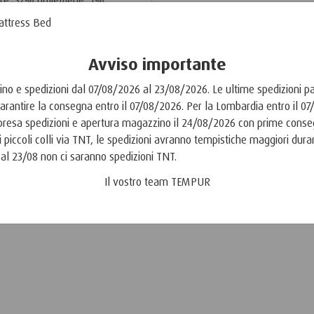
Scopri di più
Avviso importante
no e spedizioni dal 07/08/2026 al 23/08/2026. Le ultime spedizioni par
arantire la consegna entro il 07/08/2026. Per la Lombardia entro il 0
Ripresa spedizioni e apertura magazzino il 24/08/2026 con prime cons
Preciso adattamento al corpo.
 piccoli colli via TNT, le spedizioni avranno tempistiche maggiori duran
Cuscini che ti sostengono e ti fanno rilassare.
 al 23/08 non ci saranno spedizioni TNT.
Il vostro team TEMPUR
1
di
1
Cuscini per chi dorme a p