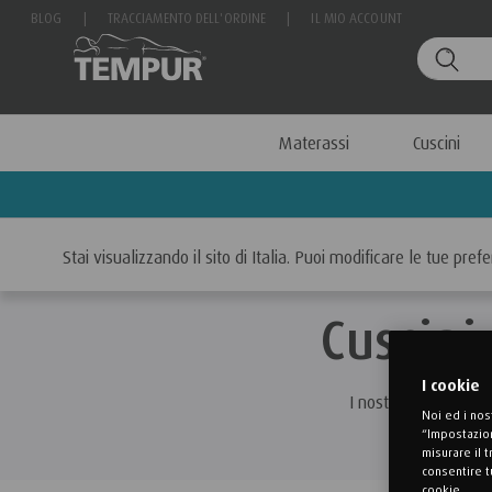
BLOG
|
TRACCIAMENTO DELL'ORDINE
|
IL MIO ACCOUNT
Materassi
Cuscini
Home
Cuscini
Guarda i cuscini per posizione di riposo
Stai visualizzando il sito di Italia. Puoi modificare le tue pr
Cuscini
I cookie
I nostri cuscini TEM
Noi ed i nos
“Impostazion
misurare il 
consentire t
cookie.