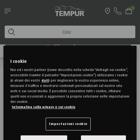
Leggi le informazioni sulle spedizioni
-
estate 2026!
Stai visualizzando il sito di Italia. Puoi modificare le
IL TUO CARRELLO È VUOTO
tue preferenze in qualsiasi momento
CONTINUA CON LO SHOPPING
Modifica preferenze
I cookie
Noi ed i nostri partner (come descritto nella scheda “dettagli sui cookie”,
accessibile tramite il pulsante “Impostazioni cookie”) utilizziamo i cookie
NON PERDERTI NESSUNA
(e alcuni dei vostri
dati
) per migliorare la vostra esperienza online,
misurare il traffico e mostrarvi contenuti personalizzati sul nostro sito
®
NOVITÀ O PROMO TEMPUR
web e sui social media. È possibile consentire tutti i cookie, rifiutare
quelli non essenziali o aggiornare la propria selezione nelle impostazioni
dei cookie.
®
Iscriviti alla newsletter di TEMPUR
. Per te subito un buono
Informativa sulla privacy e sui cookie
sconto di 10 € su una spesa minima di 50 €. Iscrivendoti,
accetti di ricevere via email informazioni su prodotti, servizi,
Impostazioni cookie
novità, recensioni e promozioni da TEMPUR Sealy DACH GmbH.
Per maggiori informazioni relative al trattamento dei tuoi dati