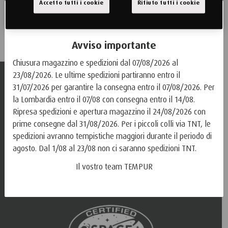
personali, consulta la nostra
informativa sulla privacy
.
Accetto tutti i cookie
Rifiuto tutti i cookie
Iscriviti
Avviso importante
Chiusura magazzino e spedizioni dal 07/08/2026 al
23/08/2026. Le ultime spedizioni partiranno entro il
Informazioni
31/07/2026 per garantire la consegna entro il 07/08/2026. Per
la Lombardia entro il 07/08 con consegna entro il 14/08.
Guida Ai Prodotti
Ripresa spedizioni e apertura magazzino il 24/08/2026 con
Guida All'acquisto
prime consegne dal 31/08/2026. Per i piccoli colli via TNT, le
spedizioni avranno tempistiche maggiori durante il periodo di
Servizio Clienti
agosto. Dal 1/08 al 23/08 non ci saranno spedizioni TNT.
Il vostro team TEMPUR
Privacy E Note Legali
Azienda