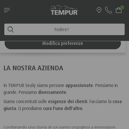
Leggi le informazioni sulle spedizioni
-
estate 2026!
LA NOSTRA AZIENDA
Stai visualizzando il sito di Italia. Puoi modificare le
tue preferenze in qualsiasi momento
Modifica preferenze
LA NOSTRA AZIENDA
In TEMPUR Sealy siamo persone
appassionate
. Pensiamo in
grande. Pensiamo
diversamente
.
Siamo concentrati sulle
esigenze dei clienti
. Facciamo la
cosa
giusta
. Ci prendiamo
cura l'uno dell'altro
.
Combinando una storia di cui siamo orgogliosi a innovazioni