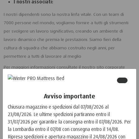
I nostri associati:
I nostri dipendenti sono la nostra linfa vitale. Con un team di
7000 persone nel mondo, vogliamo fornire a tutti gli strumenti
per svolgere un lavoro significativo, creando un ambiente di
lavoro dinamico che premia le prestazioni. Siamo fieri della
cultura di squadra che abbiamo costruito negli anni, per
permettere a tutti di lavorare al meglio
Per maggiori informazioni consultate il nostro sito corporate
TEMPUR Sealy International.
Avviso importante
INFORMAZIONE
Chiusura magazzino e spedizioni dal 07/08/2026 al
®
La Brochure TEMPUR
23/08/2026. Le ultime spedizioni partiranno entro il
TEMPUR® vs Memory Foam
31/07/2026 per garantire la consegna entro il 07/08/2026. Per
Detrazione Fiscale 19%
la Lombardia entro il 07/08 con consegna entro il 14/08.
IVA agevolata
Ripresa spedizioni e apertura magazzino il 24/08/2026 con