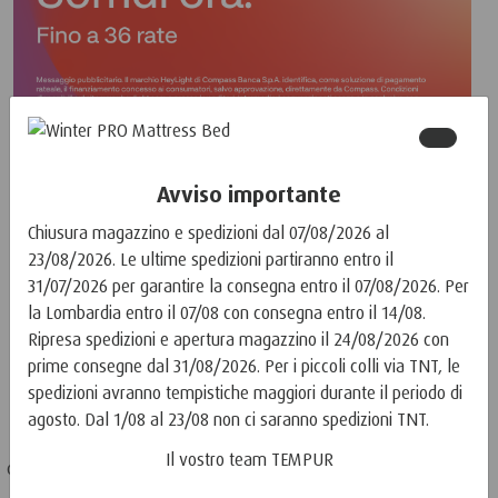
AVVISI DI SICUREZZA:
Avviso importante
Chiusura magazzino e spedizioni dal 07/08/2026 al
23/08/2026. Le ultime spedizioni partiranno entro il
Cosa rende speciale il cuscino
31/07/2026 per garantire la consegna entro il 07/08/2026. Per
TEMPUR® ErgoPlus™?
la Lombardia entro il 07/08 con consegna entro il 14/08.
Ripresa spedizioni e apertura magazzino il 24/08/2026 con
Il cuscino ErgoPlus™ presenta, sul lato delle spalle, una forma
prime consegne dal 31/08/2026. Per i piccoli colli via TNT, le
inclinata verso il basso e all’indietro che lascia spazio alle spalle.
spedizioni avranno tempistiche maggiori durante il periodo di
Questo consente un contatto più stretto tra spalla e cuscino,
agosto. Dal 1/08 al 23/08 non ci saranno spedizioni TNT.
contribuendo a stabilizzare la zona del collo e della nuca con un
Il vostro team TEMPUR
comfort che allevia la pressione. Il cuscino è disponibile in diverse
misure per garantire un comfort personalizzato. Tutte le versioni