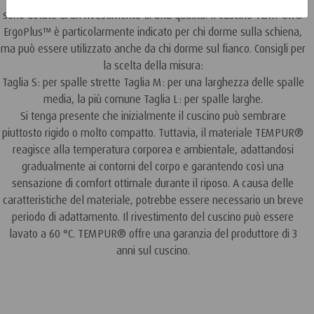
sono dotate di un rivestimento di alta qualità. Il cuscino TEMPUR®
ErgoPlus™ è particolarmente indicato per chi dorme sulla schiena,
ma può essere utilizzato anche da chi dorme sul fianco. Consigli per
la scelta della misura:
Taglia S: per spalle strette Taglia M: per una larghezza delle spalle
media, la più comune Taglia L: per spalle larghe.
Si tenga presente che inizialmente il cuscino può sembrare
piuttosto rigido o molto compatto. Tuttavia, il materiale TEMPUR®
reagisce alla temperatura corporea e ambientale, adattandosi
gradualmente ai contorni del corpo e garantendo così una
sensazione di comfort ottimale durante il riposo. A causa delle
caratteristiche del materiale, potrebbe essere necessario un breve
periodo di adattamento. Il rivestimento del cuscino può essere
lavato a 60 °C. TEMPUR® offre una garanzia del produttore di 3
anni sul cuscino.