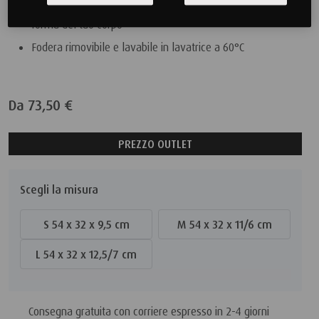
Disponibile in diverse altezze per adattarsi meglio alla
forma del tuo corpo
Fodera rimovibile e lavabile in lavatrice a 60°C
Da
73,50 €
PREZZO OUTLET
Scegli la misura
S 54 x 32 x 9,5 cm
M 54 x 32 x 11/6 cm
L 54 x 32 x 12,5/7 cm
Consegna gratuita con corriere espresso in
2-4 giorni