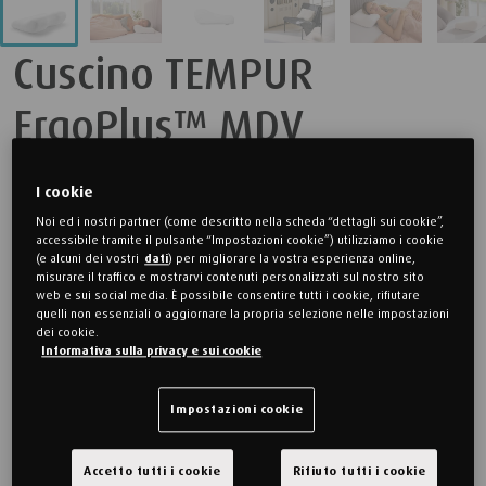
Cuscino TEMPUR
ErgoPlus™ MDV
Un cuscino ergonomico dal feeling rigido, pensato per chi
I cookie
dorme sulla schiena ma adatto anche a chi dorme sul fianco. Il
Noi ed i nostri partner (come descritto nella scheda “dettagli sui cookie”,
accessibile tramite il pulsante “Impostazioni cookie”) utilizziamo i cookie
cuscino garantisce un sostegno preciso e sollievo dalla
(e alcuni dei vostri
dati
) per migliorare la vostra esperienza online,
pressione per la testa e il collo.
misurare il traffico e mostrarvi contenuti personalizzati sul nostro sito
web e sui social media. È possibile consentire tutti i cookie, rifiutare
Consiglio sulla taglia in base alla larghezza delle spalle: S = fino
quelli non essenziali o aggiornare la propria selezione nelle impostazioni
a circa 45 cm, M = circa 46–50 cm, L = da circa 51/52 cm.
dei cookie.
Informativa sulla privacy e sui cookie
Dispositivo medico di classe I, marcatura CE ai sensi del
Impostazioni cookie
Regolamento sui dispositivi medici (EU) 2017/745.
Stabilità alla testa e al collo
Accetto tutti i cookie
Rifiuto tutti i cookie