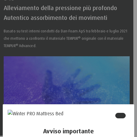
Alleviamento della pressione più profondo
Autentico assorbimento dei movimenti
Basato su test interni condotti da Dan-Foam ApS tra febbraio e luglio 2021
®
che mettono a confronto il materiale TEMPUR
originale con il materiale
®
TEMPUR
Advanced.
Avviso importante