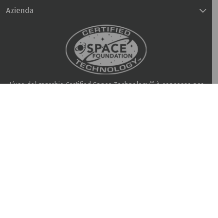
Azienda
™
L’uso del marchio Certified Space Technology
è concesso per
licenza. Tutti i diritti riservati.
Trovi maggiori dettagli sulla certificazione della Space
Foundation sul sito
it.tempur.com/spacefoundation.html
Seleziona paese
©
Copyright
2026 TEMPUR Sealy International Limited. Tutti i
diritti riservati.
Impostazioni cookie
|
Informativa sulla privacy & Cookies
|