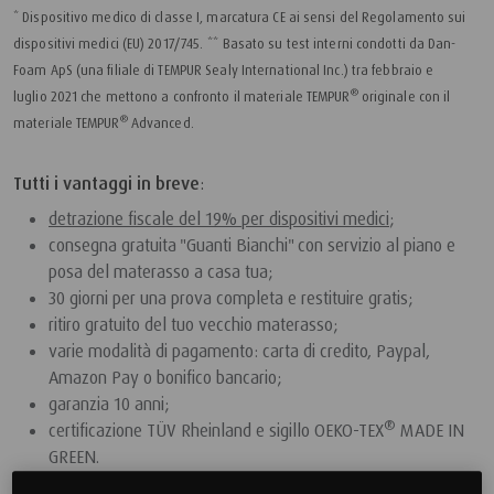
* Dispositivo medico di classe I, marcatura CE ai sensi del Regolamento sui
dispositivi medici (EU) 2017/745.
** Basato su test interni condotti da Dan-
Foam ApS (una filiale di TEMPUR Sealy International Inc.) tra febbraio e
®
luglio 2021 che mettono a confronto il materiale TEMPUR
originale con il
®
materiale TEMPUR
Advanced.
Tutti i vantaggi in breve
:
detrazione fiscale del 19% per dispositivi medici
;
consegna gratuita "Guanti Bianchi" con servizio al piano e
posa del materasso a casa tua;
30 giorni per una prova completa e restituire gratis;
ritiro gratuito del tuo vecchio materasso;
varie modalità di pagamento: carta di credito, Paypal,
Amazon Pay o bonifico bancario;
garanzia 10 anni;
®
certificazione TÜV Rheinland e sigillo OEKO-TEX
MADE IN
GREEN.