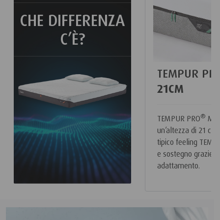
CHE DIFFERENZA
C’È?
TEMPUR PR
21CM
®
TEMPUR PRO
MDV
un’altezza di 21 cm 
tipico feeling TEM
e sostegno grazie a
adattamento.