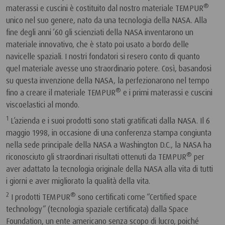
®
materassi e cuscini è costituito dal nostro materiale TEMPUR
unico nel suo genere, nato da una tecnologia della NASA. Alla
fine degli anni ’60 gli scienziati della NASA inventarono un
materiale innovativo, che è stato poi usato a bordo delle
navicelle spaziali. I nostri fondatori si resero conto di quanto
quel materiale avesse uno straordinario potere. Così, basandosi
su questa invenzione della NASA, la perfezionarono nel tempo
®
fino a creare il materiale TEMPUR
e i primi materassi e cuscini
viscoelastici al mondo.
1
L’azienda e i suoi prodotti sono stati gratificati dalla NASA. Il 6
maggio 1998, in occasione di una conferenza stampa congiunta
nella sede principale della NASA a Washington D.C., la NASA ha
®
riconosciuto gli straordinari risultati ottenuti da TEMPUR
per
aver adattato la tecnologia originale della NASA alla vita di tutti
i giorni e aver migliorato la qualità della vita.
2
®
I prodotti TEMPUR
sono certificati come “Certified space
technology” (tecnologia spaziale certificata) dalla Space
Foundation, un ente americano senza scopo di lucro, poiché