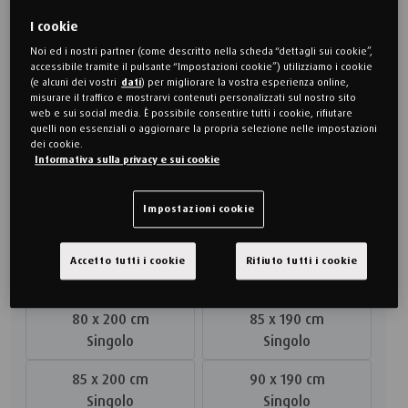
I cookie
Noi ed i nostri partner (come descritto nella scheda “dettagli sui cookie”,
accessibile tramite il pulsante “Impostazioni cookie”) utilizziamo i cookie
(e alcuni dei vostri
dati
) per migliorare la vostra esperienza online,
misurare il traffico e mostrarvi contenuti personalizzati sul nostro sito
web e sui social media. È possibile consentire tutti i cookie, rifiutare
quelli non essenziali o aggiornare la propria selezione nelle impostazioni
dei cookie.
3.800,00 €
Informativa sulla privacy e sui cookie
Impostazioni cookie
Scegli la misura
80 x 190 cm
80 x 195 cm
Accetto tutti i cookie
Rifiuto tutti i cookie
Singolo
Singolo
80 x 200 cm
85 x 190 cm
Singolo
Singolo
85 x 200 cm
90 x 190 cm
Singolo
Singolo