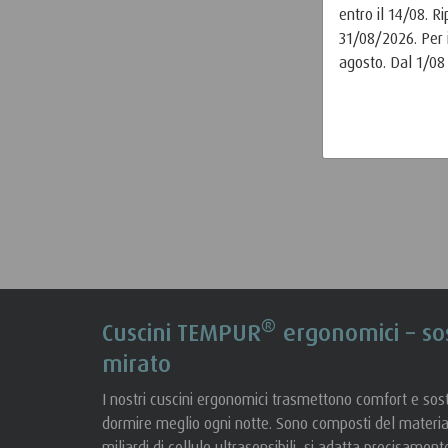
entro il 14/08. 
31/08/2026. Per i
agosto. Dal 1/08
®
Cuscini TEMPUR
ergonomici – so
mirato
I nostri cuscini ergonomici trasmettono comfort e sost
dormire meglio ogni notte. Sono composti del mater
miliardi di cellule ultrasensibili, si adatta precisament