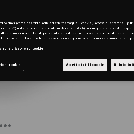
tri partner (come descritto nella scheda “dettagli sui cookie”, accessibile tramite il pul
i cookie”) utilizziamo i cookie (e alcuni dei vostri
dati
) per migliorare la vostra esperi
traffico e mostrarvi contenuti personalizzati sul nostro sito web e sui social media. È po
utti i cookie, rifiutare quelli non essenziali o aggiornare la propria selezione nelle imp
 sulla privacy e sui cookie
ioni cookie
Accetto tutti i cookie
Rifiuto tutt