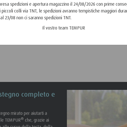
Ripresa spedizioni e apertura magazzino il 24/08/2026 con prime cons
 piccoli colli via TNT, le spedizioni avranno tempistiche maggiori duran
 al 23/08 non ci saranno spedizioni TNT.
Il vostro team TEMPUR
stegno completo e
egno mirato per aiutarti a
®
iale TEMPUR
che, grazie ai
e alle curve della testa, della