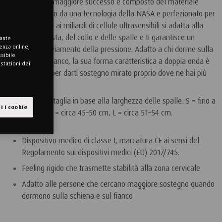
ergonomico di maggiore successo è composto del materiale
®
TEMPUR
, nato da una tecnologia della NASA e perfezionato per
il sonno. Grazie ai miliardi di cellule ultrasensibili si adatta alla
forma della testa, del collo e delle spalle e ti garantisce un
sante
enza online,
piacevole alleviamento della pressione. Adatto a chi dorme sulla
ssibile
schiena e sul fianco, la sua forma caratteristica a doppia onda è
ostazioni dei
fatta apposta per darti sostegno mirato proprio dove ne hai più
bisogno.
Consiglio sulla taglia in base alla larghezza delle spalle: S = fino a
i i cookie
circa 44 cm, M = circa 45–50 cm, L = circa 51–54 cm.
Dispositivo medico di classe I, marcatura CE ai sensi del
Regolamento sui dispositivi medici (EU) 2017/745.
Feeling rigido che trasmette stabilità alla zona cervicale
Adatto alle persone che cercano maggiore sostegno quando
dormono sulla schiena e sul fianco