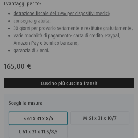
I vantaggi per te:
detrazione fiscale del 19% per dispositivi medici
;
consegna gratuita;
30 giorni per provarlo seriamente e restituire gratuitamente;
varie modalità di pagamento: carta di credito, Paypal,
Amazon Pay o bonifico bancario;
garanzia di 3 anni.
165,00 €
Cuscino più cuscino transit
Scegli la misura
M 61 x 31 x 10/7
S 61 x 31 x 8/5
L 61 x 31 x 11.5/8,5