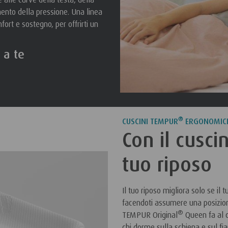
ento della pressione. Una linea
fort e sostegno, per offrirti un
 a te
®
CUSCINI TEMPUR
ERGONOMIC
Con il cuscin
tuo riposo
Il tuo riposo migliora solo se il
facendoti assumere una posizione
®
TEMPUR Original
Queen fa al ca
chi dorme sulla schiena e sul fia